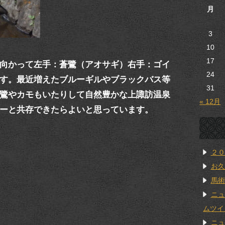
月
3
10
17
向かって左手：蒼鷺（アオサギ）右手：ゴイ
24
す。最近増えたブルーギルやブラックバス等
31
鷺やカモもいたりして自然豊かな上諏訪温泉
« 12月
ーと共存できたらよいと思っています。
２０
お久
馬術
ニュ
ムツイ
ニュ