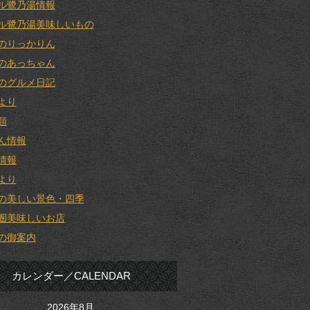
ル鷺乃湯情報
ル鷺乃湯美味しいもの
のりっかりん
のあっちゃん
のグルメ日記
より
類
ん情報
情報
より
の美しい景色・四季
圏美味しいお店
の御案内
カレンダー／CALENDAR
2026年8月