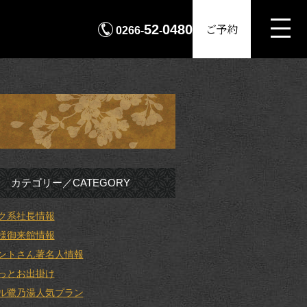
MENU
ご予約
52
0480
0266-
-
カテゴリー／CATEGORY
ク系社長情報
様御来館情報
ントさん著名人情報
っとお出掛け
ル鷺乃湯人気プラン