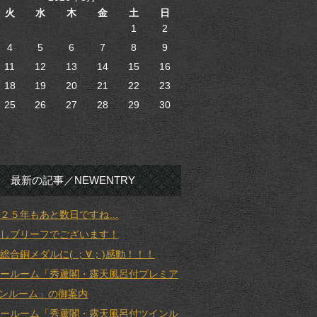
火
水
木
金
土
日
1
2
4
5
6
7
8
9
11
12
13
14
15
16
18
19
20
21
22
23
25
26
27
28
29
30
最新の記事／NEWENTRY
２５年もあと数日ですね…
しブリーフでございます！
総合銅メダルに( ；∀；)感動！！！
ールーム「秀蘆閣・露天風呂付プレミア
ンルーム」の御案内
ールーム「秀蘆閣・露天風呂付ツインル