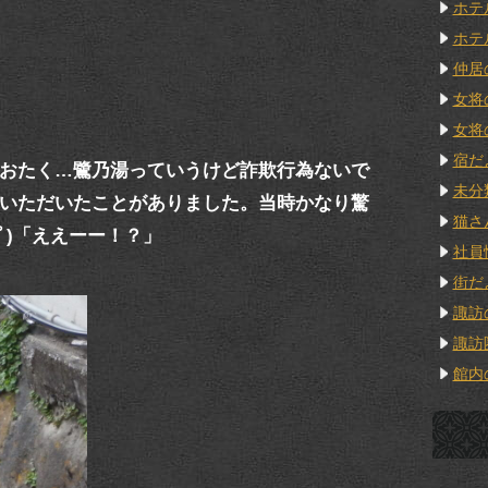
ホテ
ホテ
仲居
女将
女将
宿だ
おたく…鷺乃湯っていうけど詐欺行為ないで
未分
いただいたことがありました。当時かなり驚
猫さ
ﾟ)「ええーー！？」
社員
街だ
諏訪
諏訪
館内