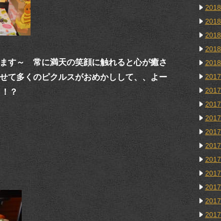
201
201
201
201
ます～ 常に満天の笑顔に触れると心が癒さ
201
せて多くのピクルスがおめかしして、、よー
201
201
う！？
201
201
201
201
201
201
201
201
201