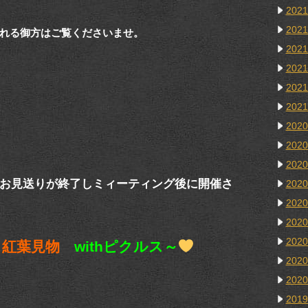
202
202
れる御方はご覧くださいませ。
202
202
202
202
202
202
202
お見送りが終了しミィーティング後に開催さ
202
202
202
202
・
紅葉見物
withピクルス～
202
202
201