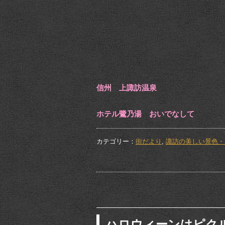
信州 上諏訪温泉
ホテル鷺乃湯 おいでなして
カテゴリー：
街だより
,
諏訪の美しい景色・
ハロウィーンはピク