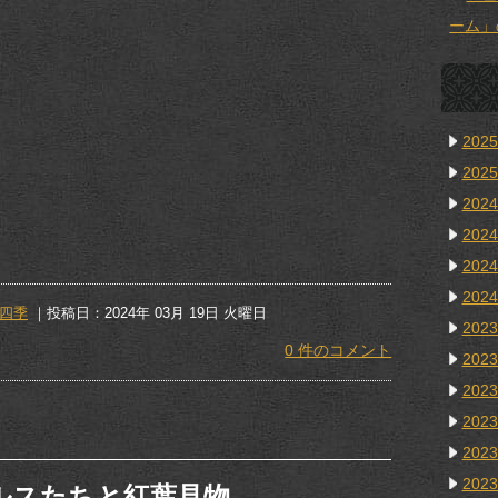
ーム」
202
202
202
202
202
202
四季
｜投稿日：2024年 03月 19日 火曜日
202
0 件のコメント
202
202
202
202
202
ルスたちと紅葉見物