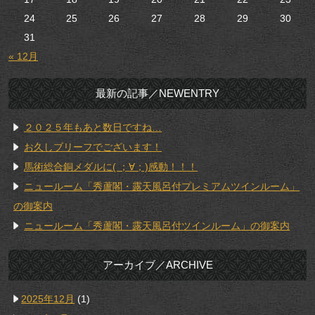
24
25
26
27
28
29
30
31
« 12月
最新の記事／NEWENTRY
２０２５年もあと数日ですね…
お久しブリーフでございます！
馬術総合銅メダルに( ；∀；)感動！！！
ニュールーム「秀蘆閣・露天風呂付プレミアムツインルーム」
の御案内
ニュールーム「秀蘆閣・露天風呂付ツインルーム」の御案内
アーカイブ／ARCHIVE
2025年12月
(1)