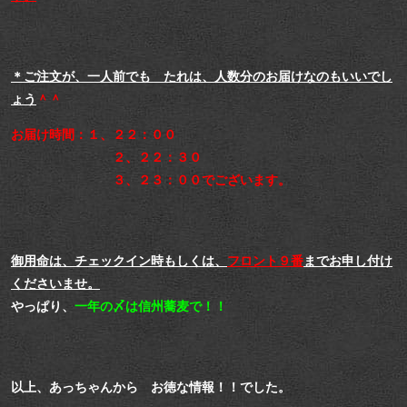
＊ご注文が、一人前でも たれは、人数分のお届けなのもいいでし
ょう
＾＾
お届け時間：１、２２：００
２、２２：３０
３、２３：００でございます。
御用命は、チェックイン時もしくは、
フロント９番
までお申し付け
くださいませ。
やっぱり、
一年の〆は信州蕎麦で！！
以上、あっちゃんから お徳な情報！！でした。