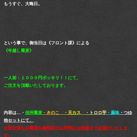
もうすぐ、大晦日。
という事で、御当日は《フロント課》による
《年越し蕎麦》
一人前：１０００円ポッキリ！！にて、
ご注文を頂戴いたしております。
内容は…・
信州蕎麦
・きのこ
・天カス
・トロロ芋
・薬味
・つゆ
他セットにて、
大変お得なお蕎麦を御指定のお時間にお部屋までお届けいたしま
す。