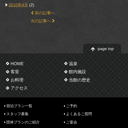
2010年4月
(2)
前の記事へ
次の記事へ
page top
HOME
温泉
客室
館内施設
お料理
当館の歴史
アクセス
宿泊プラン一覧
ご予約
スタッフ募集
よくあるご質問
団体プランのご紹介
ご宴会