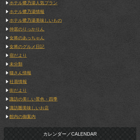
ホテル鷺乃湯人気プラン
ホテル鷺乃湯情報
ホテル鷺乃湯美味しいもの
仲居のりっかりん
女将のあっちゃん
女将のグルメ日記
宿だより
未分類
猫さん情報
社員情報
街だより
諏訪の美しい景色・四季
諏訪圏美味しいお店
館内の御案内
カレンダー／CALENDAR