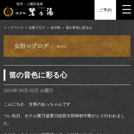
MENU
ご予約
トップページ
女将ブログ
未分類
笛の音色に彩る心
笛の音色に彩る心
2013年 04月 02日 火曜日
こんにちわ 女将のあっちゃんです
つい先日、ホテル鷺乃湯豊川稲荷大明神初午際がとり行われまし
た。