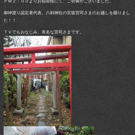
ＰＭ２：００よりお稲荷様にて、ご祈祷がございました。
御神渡り認定者代表、八剣神社の宮坂宮司さまのお越しを賜りまし
た！！
ＴＶでもおなじみ、有名な宮司さまです。