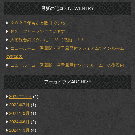
最新の記事／NEWENTRY
２０２５年もあと数日ですね…
お久しブリーフでございます！
馬術総合銅メダルに( ；∀；)感動！！！
ニュールーム「秀蘆閣・露天風呂付プレミアムツインルーム」
の御案内
ニュールーム「秀蘆閣・露天風呂付ツインルーム」の御案内
アーカイブ／ARCHIVE
2025年12月
(1)
2025年7月
(1)
2024年9月
(1)
2024年6月
(2)
2024年3月
(4)