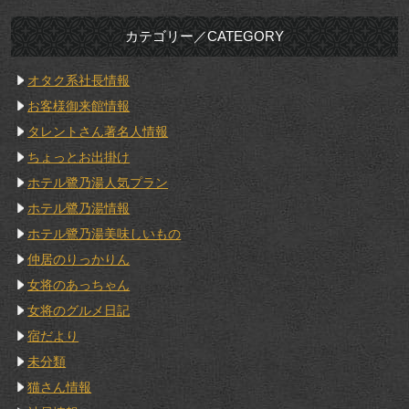
カテゴリー／CATEGORY
オタク系社長情報
お客様御来館情報
タレントさん著名人情報
ちょっとお出掛け
ホテル鷺乃湯人気プラン
ホテル鷺乃湯情報
ホテル鷺乃湯美味しいもの
仲居のりっかりん
女将のあっちゃん
女将のグルメ日記
宿だより
未分類
猫さん情報