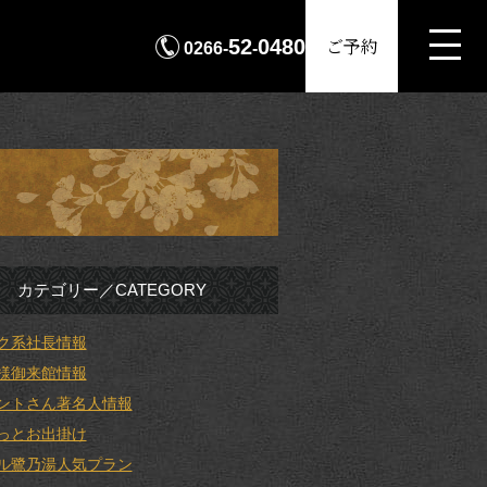
MENU
ご予約
52
0480
0266-
-
カテゴリー／CATEGORY
ク系社長情報
様御来館情報
ントさん著名人情報
っとお出掛け
ル鷺乃湯人気プラン