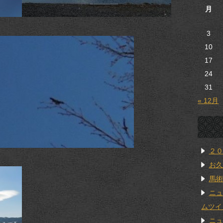
月
3
10
17
24
31
« 12月
２０
お久
馬術
ニュ
ムツイ
ニュ