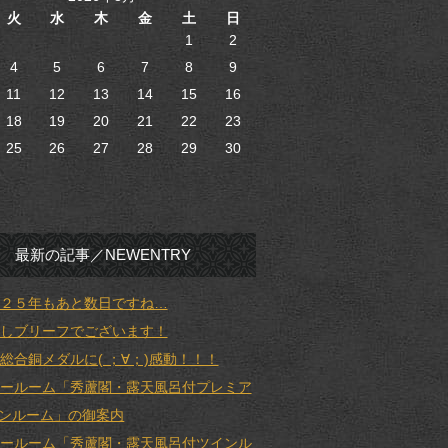
火
水
木
金
土
日
1
2
4
5
6
7
8
9
11
12
13
14
15
16
18
19
20
21
22
23
25
26
27
28
29
30
最新の記事／NEWENTRY
２５年もあと数日ですね…
しブリーフでございます！
総合銅メダルに( ；∀；)感動！！！
ールーム「秀蘆閣・露天風呂付プレミア
ンルーム」の御案内
ールーム「秀蘆閣・露天風呂付ツインル