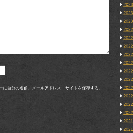
202
202
202
202
202
202
202
202
202
202
202
ーに自分の名前、メールアドレス、サイトを保存する。
202
202
。
202
202
202