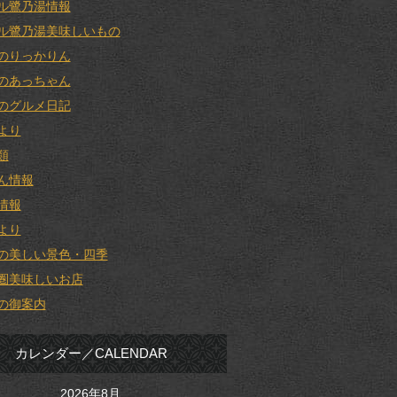
ル鷺乃湯情報
ル鷺乃湯美味しいもの
のりっかりん
のあっちゃん
のグルメ日記
より
類
ん情報
情報
より
の美しい景色・四季
圏美味しいお店
の御案内
カレンダー／CALENDAR
2026年8月