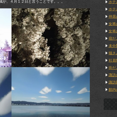
城が、４月１２日と言うことです。。。
ホテ
ホテ
仲居
女将
女将
宿だ
未分
猫さ
社員
街だ
諏訪
諏訪
館内