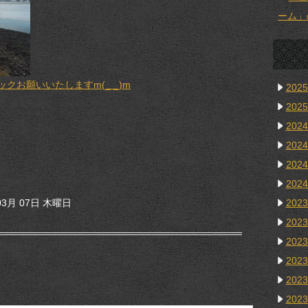
ーム」
お願いいたしますm(_ _)m
202
202
202
202
202
202
202
3月 07日 木曜日
202
202
202
202
202