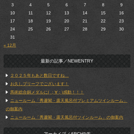
3
4
5
6
7
8
9
10
11
12
13
14
15
16
17
18
19
20
21
22
23
24
25
26
27
28
29
30
31
« 12月
最新の記事／NEWENTRY
２０２５年もあと数日ですね…
お久しブリーフでございます！
馬術総合銅メダルに( ；∀；)感動！！！
ニュールーム「秀蘆閣・露天風呂付プレミアムツインルーム」
の御案内
ニュールーム「秀蘆閣・露天風呂付ツインルーム」の御案内
アーカイブ／ARCHIVE