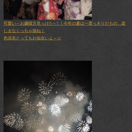
可愛い～お嬢様方見っけた~！！今年の夏は一度っきりだもの…楽
しまなくっちゃ損ね！
色浴衣とってもお似合いよ～☆