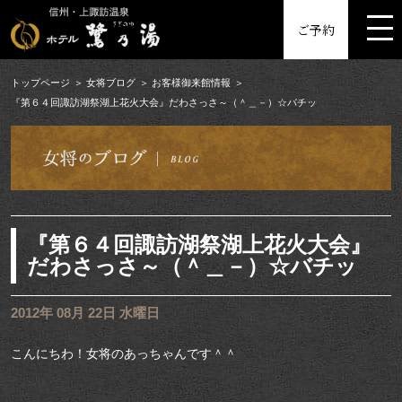
MENU
ご予約
トップページ
女将ブログ
お客様御来館情報
『第６４回諏訪湖祭湖上花火大会』だわさっさ～（＾＿－）☆バチッ
『第６４回諏訪湖祭湖上花火大会』
だわさっさ～（＾＿－）☆バチッ
2012年 08月 22日 水曜日
こんにちわ！女将のあっちゃんです＾＾