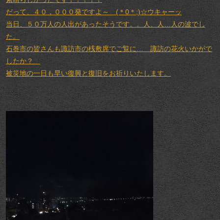
だって、４０，０００発ですよ～ (＊0＊;)☆ウキャーッ
当日、５０万人の人出があったそうです。。人、人…人の波でし
た。
石巻市の皆さんも諏訪市の桟敷席でご覧に… 諏訪の花火いかがで
したか？
被災地の一日も早い復興と復旧をお祈りいたします。