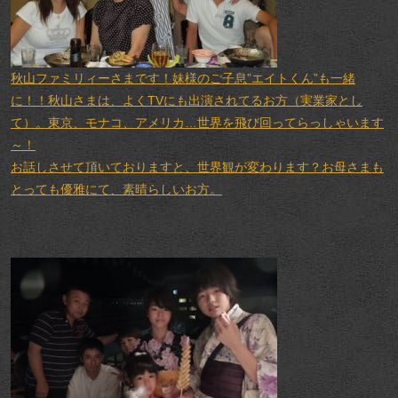
秋山ファミリィーさまです！妹様のご子息”エイトくん”も一緒
に！！秋山さまは、よくTVにも出演されてるお方（実業家とし
て）。東京、モナコ、アメリカ…世界を飛び回ってらっしゃいます
～！
お話しさせて頂いておりますと、世界観が変わります？お母さまも
とっても優雅にて、素晴らしいお方。