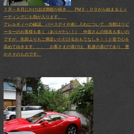
７月～８月にかけほぼ満館が続き… PM５：００から始まるミィ
ーティングにも熱が入ります。
アレルギィーの確認、バースデイや差し入れについて…当館はリピ
ーターのお客様も多く（ありがたい！） 仲居さんの指名も多いの
ですが、先回よりもご満足いただけるおもてなしを！！と皆で心を
高めてゆきます。。。 お客さまの喜びは、私達の喜びであり、豊
かさそのものです。