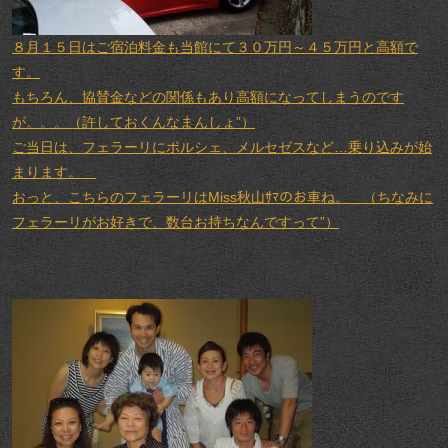
８月１５日はご宿泊料金も当館にて３０万円～４５万円と高額で
す。
もちろん、協賛金などの関係もあり高額になってしまうのです
が。。。（許しておくんなまんしょ”）
ご当日は、フェラーリにポルシェ、メルセゼスなど…乗り込みが始
まります。
おっと、こちらのフェラーリはMiss秋山ｻﾏのお車ね。 （ちなみに
フェラーリがお好きで、数台お持ちなんですって”）