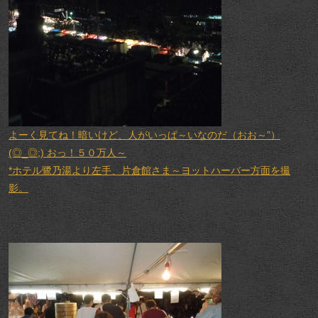
よーく見てね！暗いけど、人がいっぱ～いなのだ（おお～”）
(◎_◎;) おっ！５０万人～
*ホテル鷺乃湯より左手、片倉館さま～ヨットハーバー方面を撮
影。