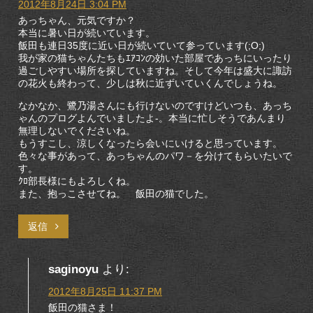
2012年8月24日 3:04 PM
あっちゃん、元気ですか？
本当に暑い日が続いています。
飯田も連日35度に近い日が続いていて参っています(;O;)
我が家の猫ちゃんたちもｴｱｺﾝの効いた部屋であっちにいったり
過ごしやすい場所を探していますね。そして今年は盛大に諏訪
の花火も終わって、少しは秋に近ずいていくんでしょうね。
なかなか、鷺乃湯さんにも行けないのですけどいつも、あっち
ゃんのプログよんでいましたよ-。本当に忙しそうであんまり
無理しないでくださいね。
もうすこし、涼しくなったら会いにいけると思っています。
色々な事があって、あっちゃんのパワ－を分けてもらいたいで
す。
ｸﾛ部長様にもよろしくね。
また、抱っこさせてね。 飯田の猫でした。
返信
saginoyu
より:
2012年8月25日 11:37 PM
飯田の猫さま！