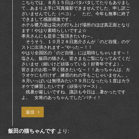
こちらでは、８月１５日はバタバタしてたりもありまし
て…あまり上手に写真撮影できませんでした、申し訳ご
ざいませんでした（ペコ）。 ただ、今年も無事に終了
できまして感謝感激です。
ホテル鷺乃湯は花火の打ち上げ場所のほぼ真正面となり
ます！やはり素晴らしいですよ☆
孝夫さんにも是非ご覧頂きたいわ～。
そうそう、１０月２８日惠介さんが「のど自慢」のゲ
ストに出演されます～”やった～！！
やはり全国区の「のど自慢」には期待しちゃいます～！
塩さん、飯田の猫さん、皆さまもご覧になってみてくだ
さいませ（細いけど頑張っている！好青年ですよ）。
皆さまのお歌～早く聴きたいな～！！あっちゃんは、カ
ラオケにも行けず…練習のれの字もごじゃいません。。
８月いっぱいは無理みたい？９月になったら１度はカラ
オケで練習したいです（頑張りマース）。
残暑が厳しいですね、諏訪も今日は…暑かったです
よ。 女将のあっちゃんでした”バチィ！
返信
飯田の猫ちゃんです
より: