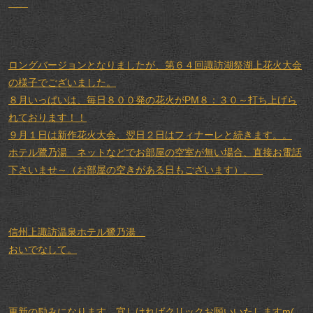
ロングバージョンとなりましたが、第６４回諏訪湖祭湖上花火大会
の様子でございました。
８月いっぱいは、毎日８００発の花火がPM８：３０～打ち上げら
れております！！
９月１日は新作花火大会、翌日２日はフィナーレと続きます。。
ホテル鷺乃湯 ネットなどでお部屋の空室が無い場合、直接お電話
下さいませ～（お部屋の空きがある日もございます）。
信州上諏訪温泉ホテル鷺乃湯
おいでなして。
更新の励みになります。宜しければクリックお願いいたしますm(_