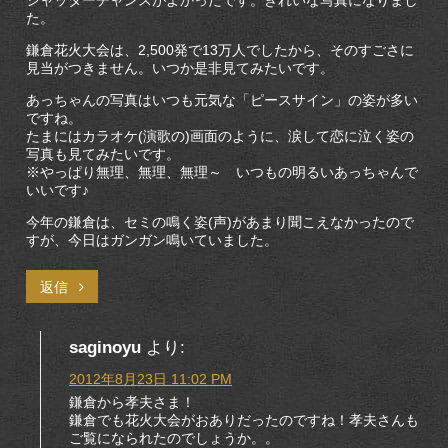
た。
鎌倉花火大会は、2,500発で13万人でしたから、そのすごさに
見当がつきません。いつか是非見てみたいです。
あっちゃんの写真はいつも元気な「ピースサイン」の姿が多い
ですね。
たまにはカラオケ(演歌の)画面のように、涙して恋に泣く姿の
写真も見てみたいです。
※やっぱり無理、無理、無理～ いつもの明るいあっちゃんで
いいです♪
今年の鎌倉は、セミの鳴く姿(声)があまり聞こえなかったので
すが、今日はガンガン鳴いていました。
返信
saginoyu
より:
2012年8月23日 11:02 PM
鎌倉から孝夫さま！
鎌倉でも花火大会がおありだったのですね！孝夫さんも
ご覧になられたのでしょうか。。