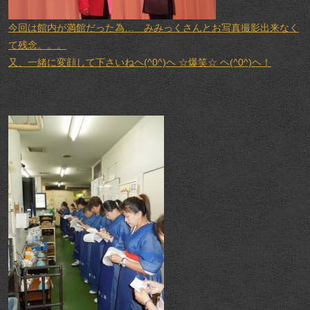
今回は館内が満館だった為… みみっくさんとお写真撮影出来なく
て残念。。。
又、一緒に変顔して下さいねヘ(^0^)ヘ ☆爆笑☆ ヘ(^0^)ヘ！