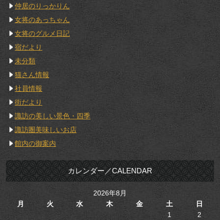
仲居のりっかりん
女将のあっちゃん
女将のグルメ日記
宿だより
未分類
猫さん情報
社員情報
街だより
諏訪の美しい景色・四季
諏訪圏美味しいお店
館内の御案内
カレンダー／CALENDAR
2026年8月
月
火
水
木
金
土
日
1
2