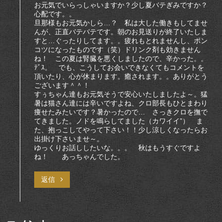
お元気でいらっしゃいますか？少し夏バテぎみですか？
心配です。。
旦那様もお元気かしら…？ 私は大した働きもしてませ
んが、正直バテバテです。朝のお見送りが終了いたしま
すと…ぐったりしてます。。疲れもとれませんし、ポン
コツになったものです（笑）ドリンク剤も効きません
ね！ この夏は腎臓を悪くしましたので、辛かった。。
ﾃﾞｽ。 でも、こうしてお会いできなくてもコメントを
頂いたり、心が休まります。癒されます。。ありがとう
ございます＾＾！
すぅちゃん達もお元気そうで安心いたしましたよ～。猛
暑は猫さん達には辛いですよね、クロ部長もひとまわり
痩せたみたいです？暑かったので… さっきクロを撫で
てきました。ノドを鳴らしてました（カワイイ”） ま
た、抱っこしてやって下さい！！少し涼しくなったらお
出掛け下さいませ～。
ゆっくりお話ししたいな。。。 秋はもうすぐですよ
ね！ あっちゃんでした。
返信