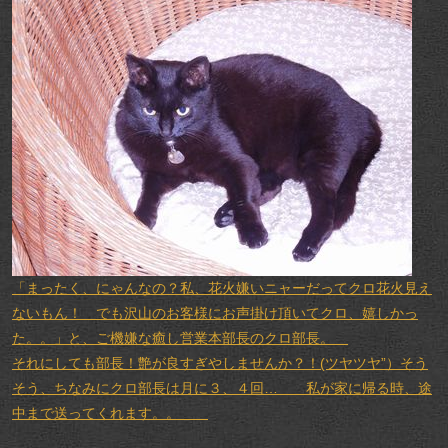
「まったく、にゃんなの？私、花火嫌いニャーだってクロ花火見え
ないもん！ でも沢山のお客様にお声掛け頂いてクロ、嬉しかっ
た。。」と、ご機嫌な癒し営業本部長のクロ部長。
それにしても部長！艶が良すぎやしませんか？！(ツヤツヤ”）そう
そう、ちなみにクロ部長は月に３、４回… 私が家に帰る時、途
中まで送ってくれます。。