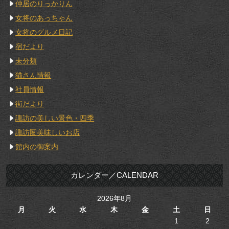
仲居のりっかりん
女将のあっちゃん
女将のグルメ日記
宿だより
未分類
猫さん情報
社員情報
街だより
諏訪の美しい景色・四季
諏訪圏美味しいお店
館内の御案内
カレンダー／CALENDAR
2026年8月
月
火
水
木
金
土
日
1
2