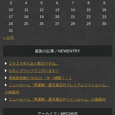
3
4
5
6
7
8
9
10
11
12
13
14
15
16
17
18
19
20
21
22
23
24
25
26
27
28
29
30
31
« 12月
最新の記事／NEWENTRY
２０２５年もあと数日ですね…
お久しブリーフでございます！
馬術総合銅メダルに( ；∀；)感動！！！
ニュールーム「秀蘆閣・露天風呂付プレミアムツインルーム」
の御案内
ニュールーム「秀蘆閣・露天風呂付ツインルーム」の御案内
アーカイブ／ARCHIVE