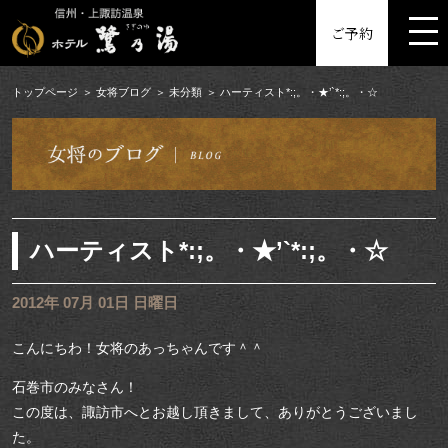
MENU
ご予約
トップページ
女将ブログ
未分類
ハーティスト*:;。・★’`*:;。・☆
ハーティスト*:;。・★’`*:;。・☆
2012年 07月 01日 日曜日
こんにちわ！女将のあっちゃんです＾＾
石巻市のみなさん！
この度は、諏訪市へとお越し頂きまして、ありがとうございまし
た。