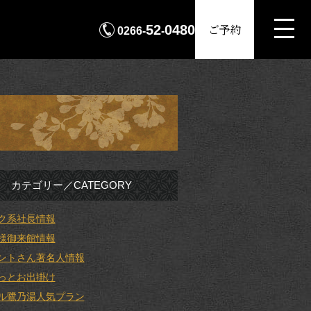
MENU
ご予約
52
0480
0266-
-
カテゴリー／CATEGORY
ク系社長情報
様御来館情報
ントさん著名人情報
っとお出掛け
ル鷺乃湯人気プラン