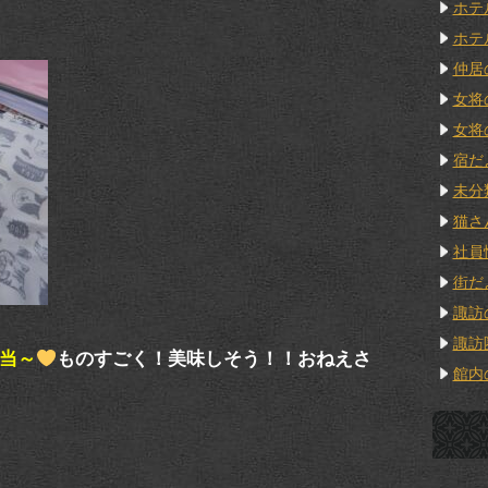
ホテ
ホテ
仲居
女将
女将
宿だ
未分
猫さ
社員
街だ
諏訪
諏訪
当～
ものすごく！美味しそう！！おねえさ
館内