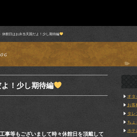
休館日はお弁当天国だよ！少し期待編
だよ！少し期待編
オタ
お客
タレ
ちょ
ホテ
工事等もございまして時々休館日を頂戴して