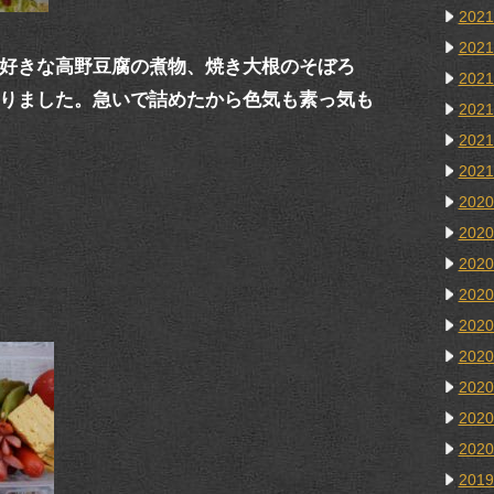
202
202
好きな高野豆腐の煮物、焼き大根のそぼろ
202
りました。急いで詰めたから色気も素っ気も
202
202
202
202
202
202
202
202
202
202
202
202
201