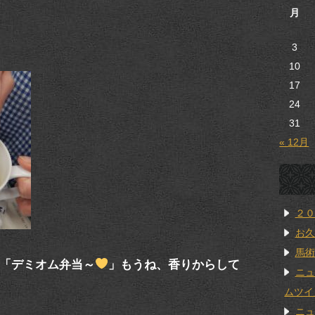
月
3
10
17
24
31
« 12月
２０
お久
馬術
「デミオム弁当～
」もうね、香りからして
ニュ
ムツイ
ニュ