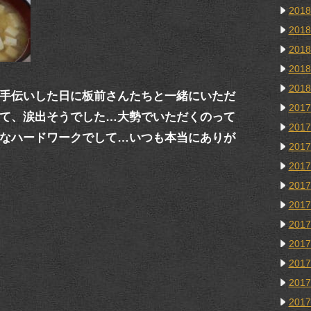
201
201
201
201
201
手伝いした日に板前さんたちと一緒にいただ
201
て、涙出そうでした…大勢でいただくのって
201
なハードワークでして…いつも本当にありが
201
201
201
201
201
201
201
201
201