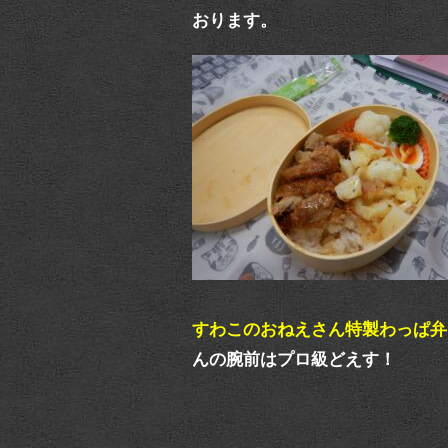
おります。
すわこのおねえさん特製わっぱ弁
んの腕前はプロ級どえす！