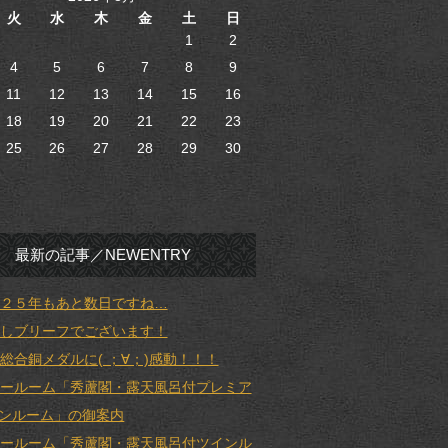
火
水
木
金
土
日
1
2
4
5
6
7
8
9
11
12
13
14
15
16
18
19
20
21
22
23
25
26
27
28
29
30
最新の記事／NEWENTRY
２５年もあと数日ですね…
しブリーフでございます！
総合銅メダルに( ；∀；)感動！！！
ールーム「秀蘆閣・露天風呂付プレミア
ンルーム」の御案内
ールーム「秀蘆閣・露天風呂付ツインル