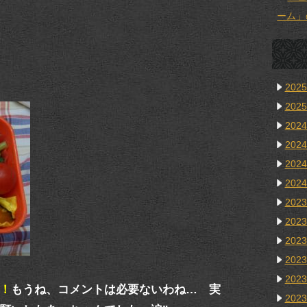
ーム」
202
202
202
202
202
202
202
202
202
202
202
！
もうね、コメントは必要ないわね… 実
202