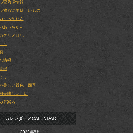
ル鷺乃湯情報
ル鷺乃湯美味しいもの
のりっかりん
のあっちゃん
のグルメ日記
より
類
ん情報
情報
より
の美しい景色・四季
圏美味しいお店
の御案内
カレンダー／CALENDAR
2026年8月