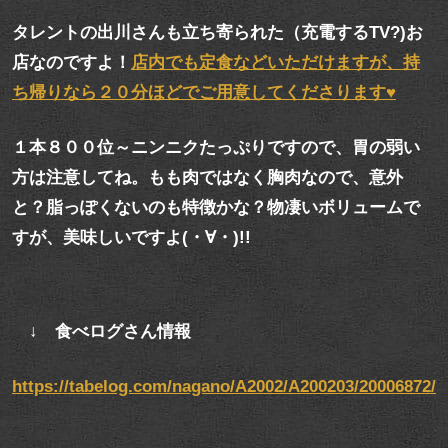
タレントの出川さんも立ち寄られた（充電するTV?)お
店なのですよ！
店内でも定食などいただけますが、持
ち帰りなら２０分ほどでご用意してくださります♥
１本８００位～ニンニクたっぷりですので、胃の弱い
方は注意してね。もも肉ではなく胸肉なので、意外
と？脂っぽくないのも特徴かな？物凄いボリュームで
すが、美味しいですよ(・∀・)!!
↓ 食べログさん情報
https://tabelog.com/nagano/A2002/A200203/20006872/