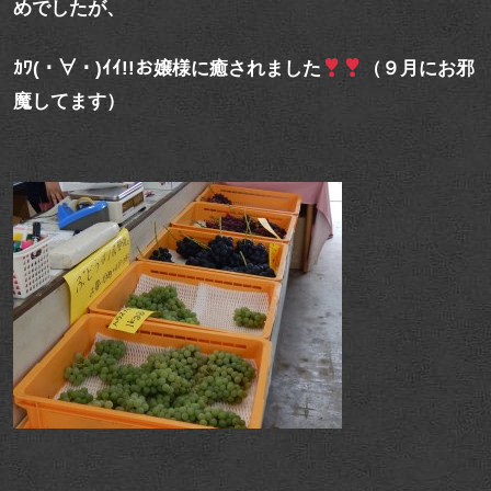
めでしたが、
ｶﾜ(・∀・)ｲｲ!!お嬢様に癒されました
（９月にお邪
魔してます）