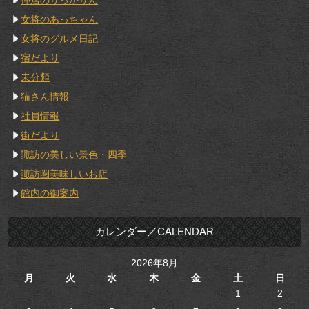
女将のあっちゃん
女将のグルメ日記
宿だより
未分類
猫さん情報
社員情報
街だより
諏訪の美しい景色・四季
諏訪圏美味しいお店
館内の御案内
カレンダー／CALENDAR
2026年8月
月
火
水
木
金
土
日
1
2