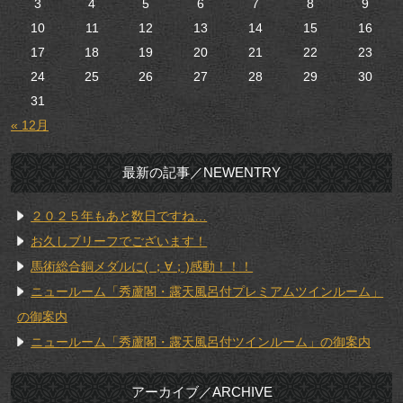
3
4
5
6
7
8
9
10
11
12
13
14
15
16
17
18
19
20
21
22
23
24
25
26
27
28
29
30
31
« 12月
最新の記事／NEWENTRY
２０２５年もあと数日ですね…
お久しブリーフでございます！
馬術総合銅メダルに( ；∀；)感動！！！
ニュールーム「秀蘆閣・露天風呂付プレミアムツインルーム」
の御案内
ニュールーム「秀蘆閣・露天風呂付ツインルーム」の御案内
アーカイブ／ARCHIVE