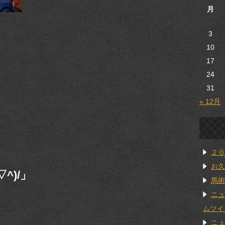
月
3
10
17
24
31
« 12月
２０
お久
^)/」
馬術
ニュ
ムツイ
ニュ