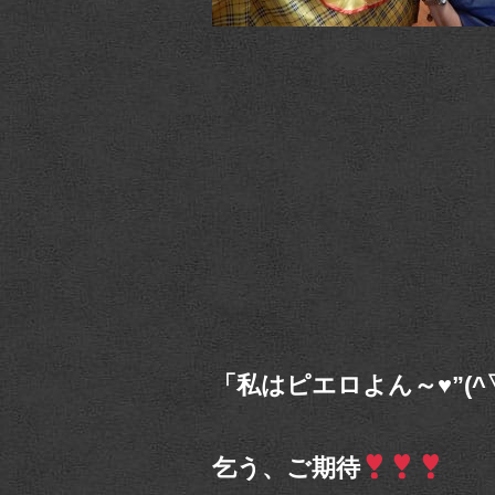
「私はピエロよん～♥”(^▽
乞う、ご期待