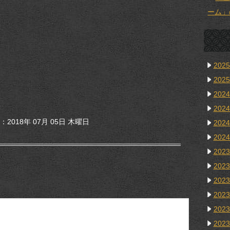
ーム」
202
202
202
202
2018年 07月 05日 木曜日
202
202
202
202
202
202
202
202