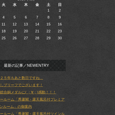
火
水
木
金
土
日
1
2
4
5
6
7
8
9
11
12
13
14
15
16
18
19
20
21
22
23
25
26
27
28
29
30
最新の記事／NEWENTRY
２５年もあと数日ですね…
しブリーフでございます！
総合銅メダルに( ；∀；)感動！！！
ールーム「秀蘆閣・露天風呂付プレミア
ンルーム」の御案内
ールーム「秀蘆閣・露天風呂付ツインル