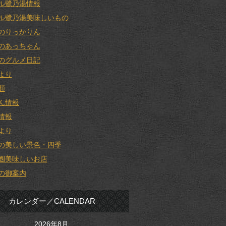
ル鷺乃湯情報
ル鷺乃湯美味しいもの
のりっかりん
のあっちゃん
のグルメ日記
より
類
ん情報
情報
より
の美しい景色・四季
圏美味しいお店
の御案内
カレンダー／CALENDAR
2026年8月