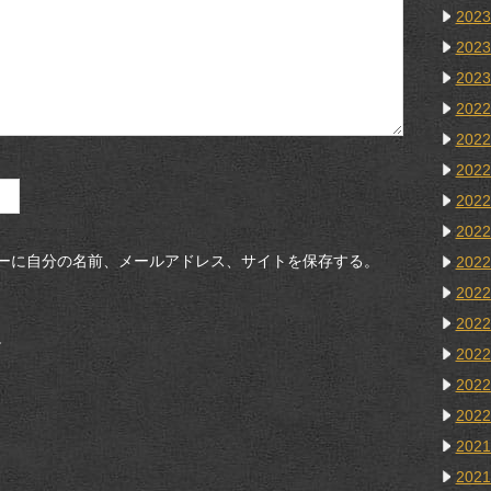
202
202
202
202
202
202
202
202
ーに自分の名前、メールアドレス、サイトを保存する。
202
202
202
。
202
202
202
202
202