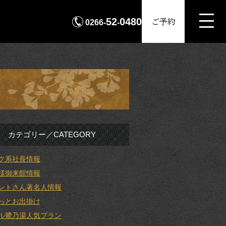
MENU
ご予約
52
0480
0266-
-
カテゴリー／CATEGORY
ク系社長情報
様御来館情報
ントさん著名人情報
っとお出掛け
ル鷺乃湯人気プラン