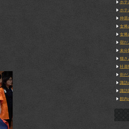
ホテ
ホテ
仲居
女将
女将
宿だ
未分
猫さ
社員
街だ
諏訪
諏訪
館内