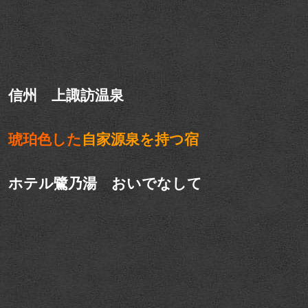
信州 上諏訪温泉
琥珀色した
自家源泉を持つ宿
ホテル鷺乃湯 おいでなして