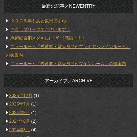
最新の記事／NEWENTRY
２０２５年もあと数日ですね…
お久しブリーフでございます！
馬術総合銅メダルに( ；∀；)感動！！！
ニュールーム「秀蘆閣・露天風呂付プレミアムツインルーム」
の御案内
ニュールーム「秀蘆閣・露天風呂付ツインルーム」の御案内
アーカイブ／ARCHIVE
2025年12月
(1)
2025年7月
(1)
2024年9月
(1)
2024年6月
(2)
2024年3月
(4)