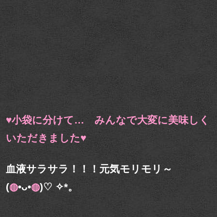
♥小袋に分けて… みんなで大変に美味しく
いただきました♥
血液サラサラ！！！元気モリモリ～
(
◍
•ᴗ•
◍
)♡ ✧*。