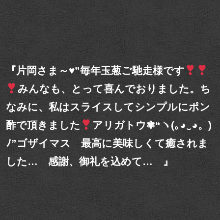
『片岡さま～
♥
”毎年玉葱ご馳走様です
みんなも、とって喜んでおりました。ち
なみに、私はスライスしてシンプルにポン
酢で頂きました
アリガトウ✾“ヽ(｡◕‿◕。)
ﾉ”ゴザイマス 最高に美味しくて癒されま
した… 感謝、御礼を込めて… 』