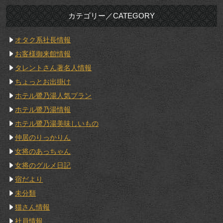
カテゴリー／CATEGORY
オタク系社長情報
お客様御来館情報
タレントさん著名人情報
ちょっとお出掛け
ホテル鷺乃湯人気プラン
ホテル鷺乃湯情報
ホテル鷺乃湯美味しいもの
仲居のりっかりん
女将のあっちゃん
女将のグルメ日記
宿だより
未分類
猫さん情報
社員情報