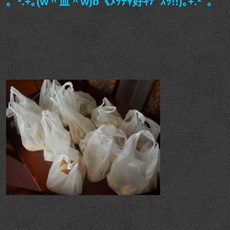
｡ﾟ*.+｡(w＾皿＾w)b《ﾒｯﾁｬ好ｷﾃﾞｽｯ!!)｡+.*ﾟ｡