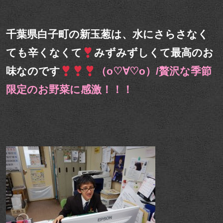
千葉県白子町の新玉葱は、水にさらさなく
ても辛くなくて
みずみずしくて最高のお
味なのです
（о♡∀♡о）/贅沢な季節
限定のお野菜に感激！！！