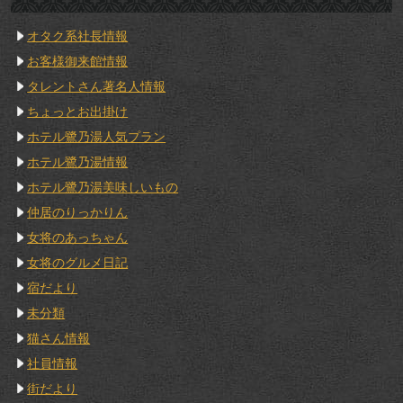
オタク系社長情報
お客様御来館情報
タレントさん著名人情報
ちょっとお出掛け
ホテル鷺乃湯人気プラン
ホテル鷺乃湯情報
ホテル鷺乃湯美味しいもの
仲居のりっかりん
女将のあっちゃん
女将のグルメ日記
宿だより
未分類
猫さん情報
社員情報
街だより