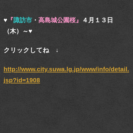
♥
『
諏訪市
・
高島城公園桜』
４月１３日
（木）～♥
クリックしてね ↓
http://www.city.suwa.lg.jp/www/info/detail.
jsp?id=1908