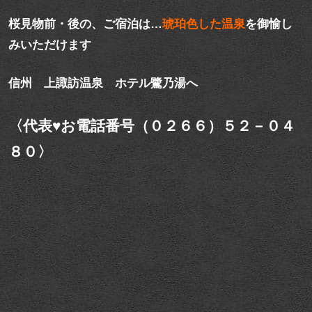
桜見物前・後の、ご宿泊は…
琥珀色した温泉
を御愉し
みいただけます
信州 上諏訪温泉 ホテル鷺乃湯へ
〈代表♥お電話番号（０２６６）５２－０４
８０〉