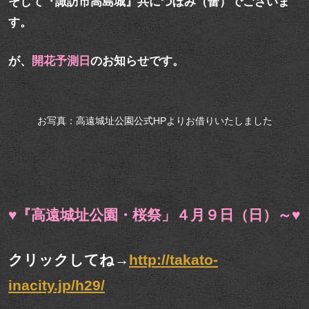
そして『諏訪市高島城』共につぼみ（蕾）でございま
す。
が、
開花予測日
のお知らせです。
お写真：高遠城址公園公式HPよりお借りいたしました
♥『高遠城址公園・桜祭」４月９日（日）～♥
クリックしてね→
http://takato-
inacity.jp/h29/