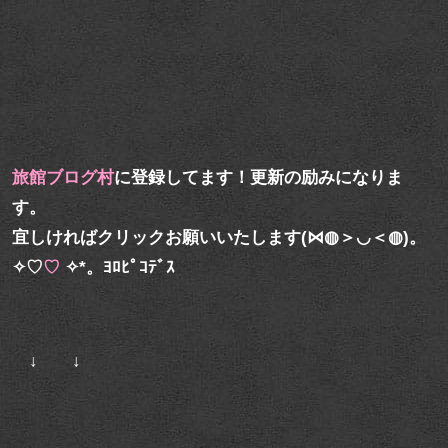
旅館ブログ村
に登録してます！更新の励みになりま
す。
宜しければクリックお願いいたします(⋈◍＞◡＜◍)。
✧♡
♡
✧*。ﾖﾛﾋﾟｺﾃﾞｽ
↓ ↓