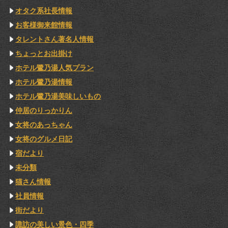
オタク系社長情報
お客様御来館情報
タレントさん著名人情報
ちょっとお出掛け
ホテル鷺乃湯人気プラン
ホテル鷺乃湯情報
ホテル鷺乃湯美味しいもの
仲居のりっかりん
女将のあっちゃん
女将のグルメ日記
宿だより
未分類
猫さん情報
社員情報
街だより
諏訪の美しい景色・四季