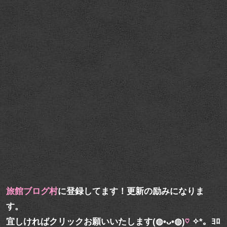
旅館ブログ村
に登録してます！更新の励みになりま
す。
宜しければクリックお願いいたします(◍•ᴗ•◍)
♡
✧*。ﾖﾛ