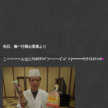
先日、御一行様お客様より
こーーーーんなにｳｽｶﾜｱﾝﾊﾟﾝ━━━(ﾟoﾟ〃)━━━!!!ﾅｲｽｽﾃｨｯｸ
♥