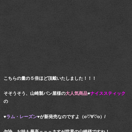
こちらの量の５倍ほど頂戴いたしました！！！
そそうそう、山崎製パン屋様の
大人気商品
♥
ナイススティック
の
♥
ラム・レーズン
♥が新発売なのですよ（о♡∀♡о）/
勿論、お味も最高＝＝＝さすが世界の山崎様ですね！