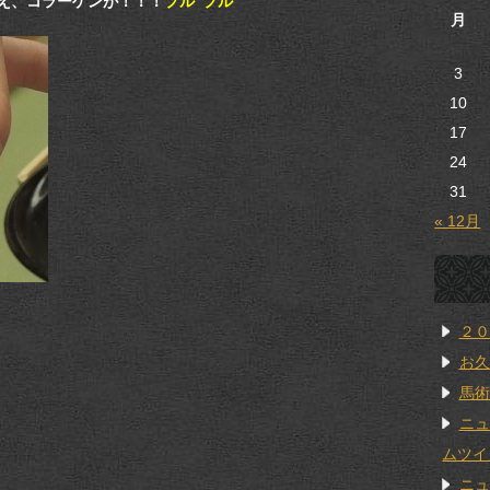
え、コラーゲンが！！！
プル”プル””
月
3
10
17
24
31
« 12月
２０
お久
馬術
ニュ
ムツイ
ニュ