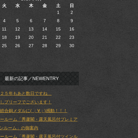
火
水
木
金
土
日
1
2
4
5
6
7
8
9
11
12
13
14
15
16
18
19
20
21
22
23
25
26
27
28
29
30
最新の記事／NEWENTRY
２５年もあと数日ですね…
しブリーフでございます！
総合銅メダルに( ；∀；)感動！！！
ールーム「秀蘆閣・露天風呂付プレミア
ンルーム」の御案内
ールーム「秀蘆閣・露天風呂付ツインル