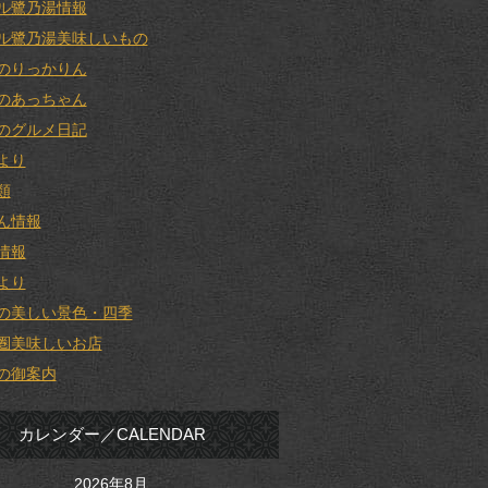
ル鷺乃湯情報
ル鷺乃湯美味しいもの
のりっかりん
のあっちゃん
のグルメ日記
より
類
ん情報
情報
より
の美しい景色・四季
圏美味しいお店
の御案内
カレンダー／CALENDAR
2026年8月