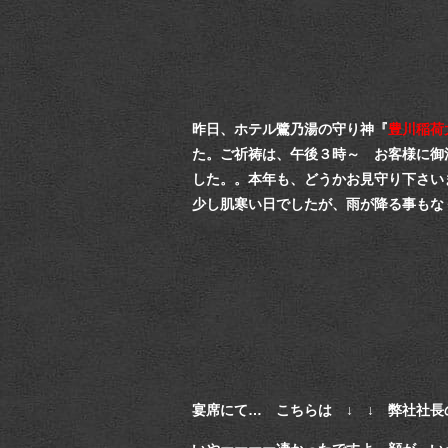
昨日、ホテル鷺乃湯の守り神『
豊川稲荷
た。
ご祈祷は、午後３時～ お客様に御
した。。
本年も、どうかお見守り下さい
少し肌寒い日でしたが、雨が降る事もな
宴席にて… こちらは ↓ ↓ 弊社社