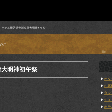
ホテル鷺乃湯豊川稲荷大明神初午祭
荷大明神初午祭
オタ
お客
タレ
ちょ
ホテ