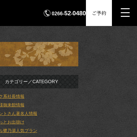
MENU
ご予約
52
0480
0266-
-
カテゴリー／CATEGORY
ク系社長情報
様御来館情報
ントさん著名人情報
っとお出掛け
ル鷺乃湯人気プラン