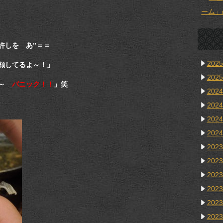
ーム」
許しを あ”＝＝
202
顔してるよ～！」
202
～～
パニック！！
」笑
202
202
202
202
202
202
202
202
202
202