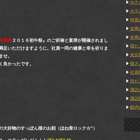
ホテ
ホテ
仲居
女将
女将
大明神
２０１６初午祭』のご祈祷と宴席が開催されまし
宿だ
満足いただけますように。社員一同の健康と幸を祈りま
未分
ませ。
猫さ
く良かったです。
社員
街だ
諏訪
諏訪
館内
長の大好物のすっぽん様のお顔（ほね骨ロック☆”）