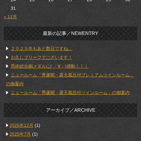
31
« 12月
最新の記事／NEWENTRY
２０２５年もあと数日ですね…
お久しブリーフでございます！
馬術総合銅メダルに( ；∀；)感動！！！
ニュールーム「秀蘆閣・露天風呂付プレミアムツインルーム」
の御案内
ニュールーム「秀蘆閣・露天風呂付ツインルーム」の御案内
アーカイブ／ARCHIVE
2025年12月
(1)
2025年7月
(1)