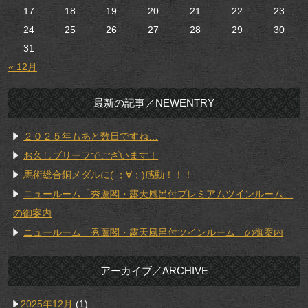
17
18
19
20
21
22
23
24
25
26
27
28
29
30
31
« 12月
最新の記事／NEWENTRY
２０２５年もあと数日ですね…
お久しブリーフでございます！
馬術総合銅メダルに( ；∀；)感動！！！
ニュールーム「秀蘆閣・露天風呂付プレミアムツインルーム」
の御案内
ニュールーム「秀蘆閣・露天風呂付ツインルーム」の御案内
アーカイブ／ARCHIVE
2025年12月
(1)