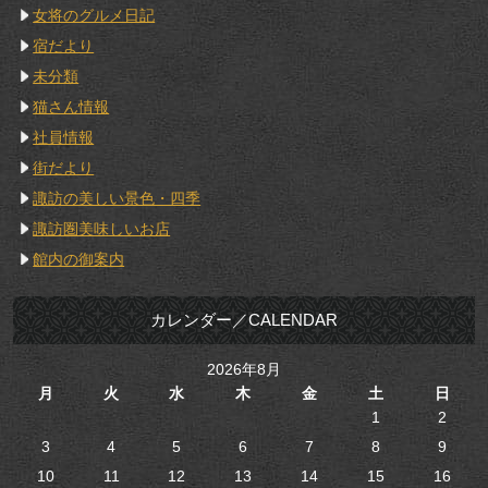
女将のグルメ日記
宿だより
未分類
猫さん情報
社員情報
街だより
諏訪の美しい景色・四季
諏訪圏美味しいお店
館内の御案内
カレンダー／CALENDAR
2026年8月
月
火
水
木
金
土
日
1
2
3
4
5
6
7
8
9
10
11
12
13
14
15
16