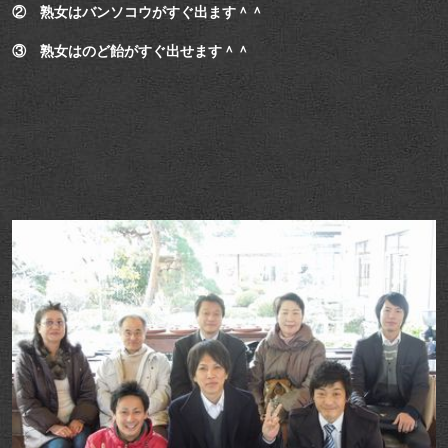
② 熟女はバンソコウがすぐ出ます＾＾
③ 熟女はのど飴がすぐ出せます＾＾