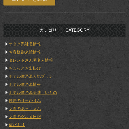
カテゴリー／CATEGORY
オタク系社長情報
お客様御来館情報
タレントさん著名人情報
ちょっとお出掛け
ホテル鷺乃湯人気プラン
ホテル鷺乃湯情報
ホテル鷺乃湯美味しいもの
仲居のりっかりん
女将のあっちゃん
女将のグルメ日記
宿だより