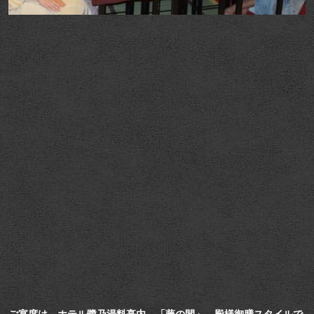
ご宴席は、ホテル鷺乃湯料亭内 「藤の間」 殿様御膳スタイルで