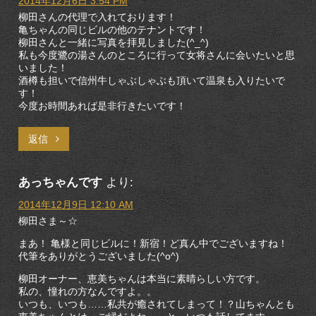
2014年12月6日 3:54 PM
柳田さんの代理で入れております！
亀ちゃんの同じビルの他のテナントです！
柳田さんと一緒に写真を拝見しました(^_^)
私も今度鷺の湯さんのところに行って女将さんに会いたいと思
いました！
酒樽も担いで信州牛しゃぶしゃぶも頂いて温泉も入りたいで
す！
今度お時間あれば是非行きたいです！
返信
あっちゃんです
より:
2014年12月9日 12:10 AM
柳田さま～☆
まあ！ 亀様と同じビルに！新宿！ど真ん中でございますね！
代筆をありがとうございました(^o^)
柳田オーナー、恵美ちゃんは本当に素晴らしい方です。
私の、憧れの方なんですよ。。
いつも、いつも……私共が癒されてしまって！？山ちゃんとも