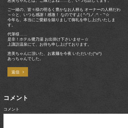
恵美ちゃんとは、ご縁だよね……と、いつも話してます。
ご一緒の、皆々様の明るく豊かなお人柄も オーナーの人柄だわ
～☆と、いつも感謝！感激！ なのですよ( ^-^)ノ.:*:・’°☆
今年も、本当にご愛顧を賜りまして御礼を申し上げいたしま
す。
代筆様……
是非！ホテル鷺乃湯 お出掛け下さいませ～☆
上諏訪温泉にて、お待ち申し上げております。
恵美ちゃんに頂いた、お素麺を今夜 いただいた(^o^)
あっちゃんでした。
返信
コメント
コメント