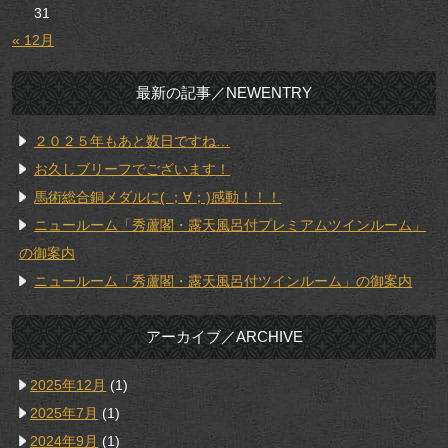
31
« 12月
最新の記事／NEWENTRY
２０２５年もあと数日ですね…
お久しブリーフでございます！
馬術総合銅メダルに( ；∀；)感動！！！
ニュールーム「秀蘆閣・露天風呂付プレミアムツインルーム」
の御案内
ニュールーム「秀蘆閣・露天風呂付ツインルーム」の御案内
アーカイブ／ARCHIVE
2025年12月
(1)
2025年7月
(1)
2024年9月
(1)