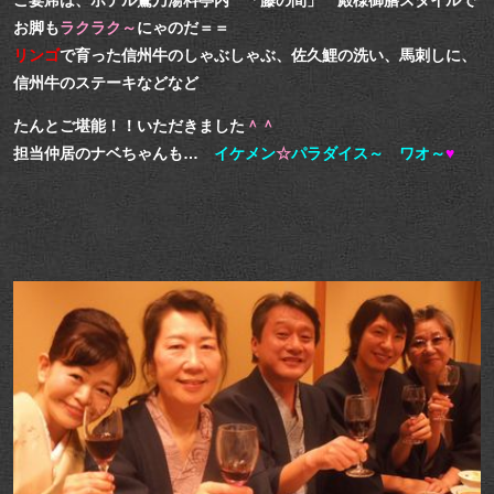
お脚も
ラクラク～
にゃのだ＝＝
リンゴ
で育った信州牛のしゃぶしゃぶ、佐久鯉の洗い、馬刺しに、
信州牛のステーキなどなど
たんとご堪能！！いただきました
＾＾
担当仲居のナベちゃんも…
イケメン
☆
パラダイス～ ワオ～
♥