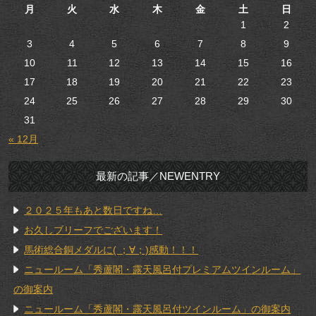
月
火
水
木
金
土
日
1
2
3
4
5
6
7
8
9
10
11
12
13
14
15
16
17
18
19
20
21
22
23
24
25
26
27
28
29
30
31
« 12月
最新の記事／NEWENTRY
２０２５年もあと数日ですね…
お久しブリーフでございます！
馬術総合銅メダルに( ；∀；)感動！！！
ニュールーム「秀蘆閣・露天風呂付プレミアムツインルーム」
の御案内
ニュールーム「秀蘆閣・露天風呂付ツインルーム」の御案内