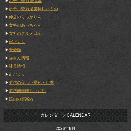
ホテル鷺乃湯情報
ホテル鷺乃湯美味しいもの
仲居のりっかりん
女将のあっちゃん
女将のグルメ日記
宿だより
未分類
猫さん情報
社員情報
街だより
諏訪の美しい景色・四季
諏訪圏美味しいお店
館内の御案内
カレンダー／CALENDAR
2026年8月