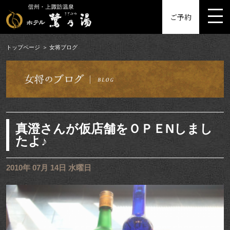
MENU
ご予約
トップページ
女将ブログ
真澄さんが仮店舗をＯＰＥNしまし
たよ♪
2010年 07月 14日 水曜日