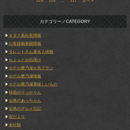
314
315
…
317
次へ »
カテゴリー／CATEGORY
オタク系社長情報
お客様御来館情報
タレントさん著名人情報
ちょっとお出掛け
ホテル鷺乃湯人気プラン
ホテル鷺乃湯情報
ホテル鷺乃湯美味しいもの
仲居のりっかりん
女将のあっちゃん
女将のグルメ日記
宿だより
未分類