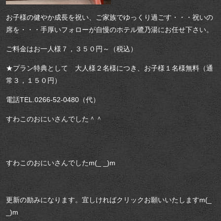
お子様の健やか成長を祝い、ご家族でゆっくり過ごす・・・祝いの
席を・・・手厚いフォローが自慢のホテル鷺乃湯にお任せ下さい。
ご料金はお一人様７，３５０円～（税込）
★プラン特典として 大人様２名様につき、お子様１名様無料（通
常３，１５０円）
電話TEL.0266-52-0480（代）
すわこのおにいさんでした＾＾
すわこのおにいさんでしたm(_ _)m
更新の励みになります。宜しければクリックお願いいたしますm(_
_)m