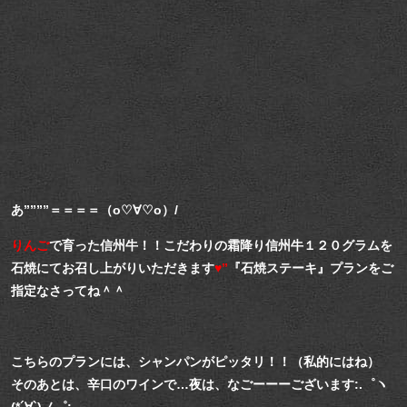
あ””””＝＝＝＝（о♡∀♡о）/
りんご
で育った信州牛！！こだわりの霜降り信州牛１２０グラムを
石焼にてお召し上がりいただきます
♥”
『石焼ステーキ』プランをご
指定なさってね＾＾
こちらのプランには、シャンパンがピッタリ！！（私的にはね）
そのあとは、辛口のワインで…夜は、なごーーーございます:.゜ヽ