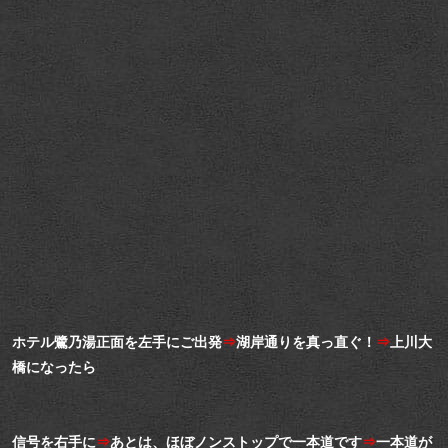
ホテル鷺乃湯正面を左手にご出発
⇒
湖岸通りを真っ直ぐ！
⇒
上川大
橋になったら
信号を右手に
⇒
あとは、ほぼノンストップで一本道です
⇒
一本道が