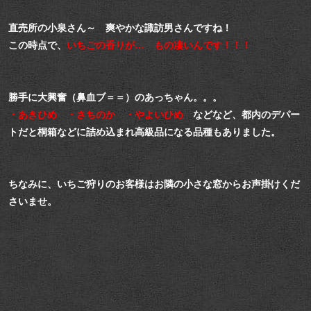
直売所の小泉さん～ 爽やかな諏訪男さんですね！
この時点で、
いちごの香りが… もの凄いんです！！！
勝手に大興奮（鼻血ブ＝＝）のあっちゃん。。。
・あきひめ ・さちのか ・やよいひめ
などなど、都内のデパー
トだと
桐箱などに詰め込まれ高級品になる品種もありました。
ちなみに、いちご狩りのお客様はお隣の小さな窓からお声掛けくだ
さいませ。