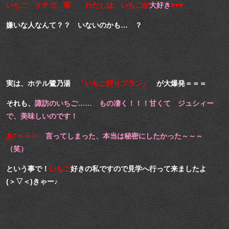
いちご イチゴ 苺 わたしは、いちごが
大好き
♥♥♥
嫌いな人なんて？？ いないのかも… ？
実は、ホテル鷺乃湯
「いちご狩りプラン」
が大爆発＝＝＝
それも、
諏訪のいちご…… もの凄く！！！甘くて ジュシィー
で、美味しいのです！
あ”＝＝＝
言ってしまった、本当は秘密にしたかった～～～
（笑）
という事で！
いちご
好きの私ですので見学へ行って来ましたよ
(＞▽＜)きゃー♪