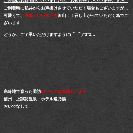
ご希望のお時間がございましたら、お知らせくださいませ。
また、
ご到着時に私共からお声掛けさせていただく場合もございますが…
可愛くて、
美味しいいちごを
沢山！！召し上がっていただく為でご
ざいます
どうか、ご了承いただけますように(⌒-⌒)ﾆｺﾆｺ…
寒冷地で育った諏訪
のいちごは美味しいよ♥
信州 上諏訪温泉 ホテル鷺乃湯
おいでなして