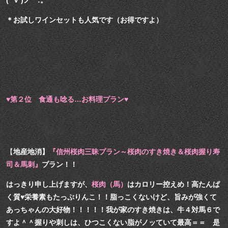
(*´∀`)ノ゜:。
＊お試しワインセットも人気です（お得ですよ）
♥第２位 食通も唸る…お料理プラン♥
【
地産地消】
『信州桜肉三昧プラン～桜肉のすき焼き＆桜肉握り寿
司＆馬刺』
プラン！！
はっきり申し上げますが、
桜肉（馬）
はカロリー控えめ！高たんぱ
く質♥栄養素もたっぷりんこ！！
脂っこくないけど、旨みが強くて
あっちゃんの大好物！！！！！我が家のすき焼きは、牛４対馬６で
すよ＾＾
握りや刺しは、ひつこくない脂がノッていて最高＝＝ 是