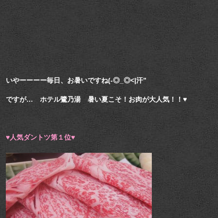
いやーーーー毎日、お暑いですね(-◎_◎<|汗”
ですが… ホテル鷺乃湯 暑い夏こそ！お肉が大人気！！♥
♥人気ダントツ第１位♥