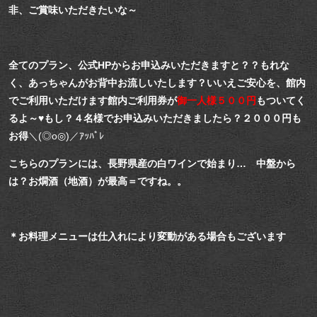
非、ご賞味いただきたいな～
全てのプラン、公式HPからお申込みいただきますと？？もれな
く、あっちゃんがお背中お流しいたします？
いいえご安心を、館内
でご利用いただけます館内ご利用券が
御一人様５００円
もついてく
るよ～♥
もし？４名様でお申込みいただきましたら？２０００円も
お得
＼(◎o◎)／ｱｯﾊﾟﾚ
こちらのプランには、長野県産の白ワインで始まり… 中盤から
は？お燗酒（地酒）が最高＝ですね。。
＊お料理メニューは仕入れにより変動がある場合もございます