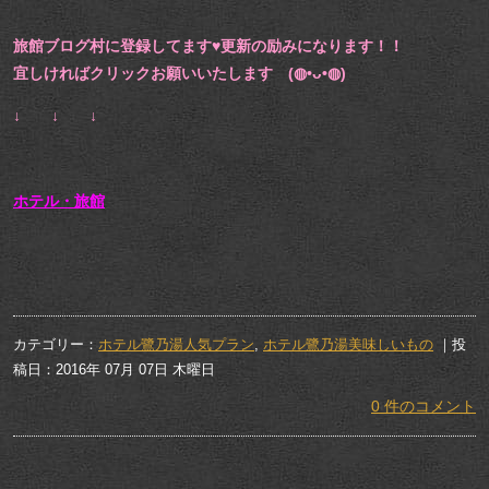
旅館ブログ村に登録してます♥更新の励みになります！！
宜しければクリックお願いいたします (◍•ᴗ•◍)
↓ ↓ ↓
ホテル・旅館
カテゴリー：
ホテル鷺乃湯人気プラン
,
ホテル鷺乃湯美味しいもの
｜投
稿日：2016年 07月 07日 木曜日
0 件のコメント