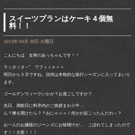
スイーツプランはケーキ４個無
料！！
2013年 04月 30日 火曜日
こんにちは 女将のあっちゃんです＾＾
ラッタッタ～” ウフィィャ＝＝
明日から５月ですね、信州は本格的な旅行シーズンに入ってまいり
ます。
ゴールデンウィークいかが？お過ごしですか？
先日、満館日に料亭内のご挨拶まわり中…
ん？襖を開けたら？？おにゃ＝＝！何かが起こったんだわ～？
お一人のお嬢様のジーンズにお味噌汁が… こぼれてしまったので
す！！大変！！！