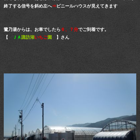
終了する信号を斜め左へ
⇒
ビニールハウスが見えてきます
鷺乃湯からは、お車でしたら
６、７分
でご到着です。
【
ＪＡ
諏訪湖
いちご
園
】さん