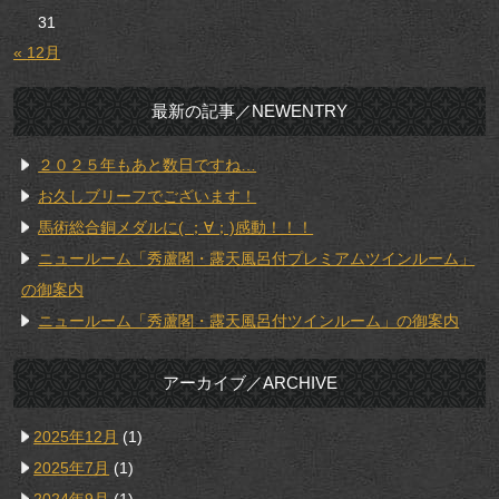
31
« 12月
最新の記事／NEWENTRY
２０２５年もあと数日ですね…
お久しブリーフでございます！
馬術総合銅メダルに( ；∀；)感動！！！
ニュールーム「秀蘆閣・露天風呂付プレミアムツインルーム」
の御案内
ニュールーム「秀蘆閣・露天風呂付ツインルーム」の御案内
アーカイブ／ARCHIVE
2025年12月
(1)
2025年7月
(1)