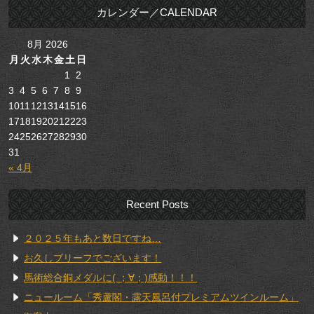
カレンダー／CALENDAR
8月 2026
月
火
水
木
金
土
日
1
2
3
4
5
6
7
8
9
10
11
12
13
14
15
16
17
18
19
20
21
22
23
24
25
26
27
28
29
30
31
« 4月
Recent Posts
２０２５年もあと数日ですね…
お久しブリーフでございます！
馬術総合銅メダルに( ；∀；)感動！！！
ニュールーム「秀蘆閣・露天風呂付プレミアムツインルーム」